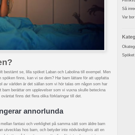
Filmkv
Så inr
Var bor
Kateg
Okateg
Spöket
en?
 bestämt se, lilla spöket Laban och Labolina till exempel. Men
 spöken finns, kan vi se dem? Har barn lättare för att uppfatta
el av världen är det sällan som vi hör talas om någon som har
 ett barn berättar om upplevelser som vi vuxna skulle beteckna
oväntat finns det flera olika förklaringar till det.
ungerar annorlunda
ja mellan fantasi och verklighet på samma sätt som äldre barn
an utvecklas hos barn, och betyder inte nödvändigtvis att en