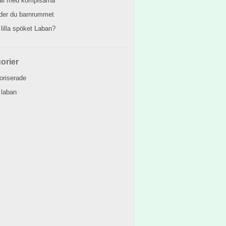
äll med kompisarna
eder du barnrummet
 lilla spöket Laban?
orier
oriserade
 laban