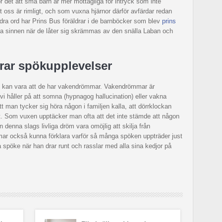
ör det att små barn är mer mottagliga för intryck som inte
 oss är rimligt, och som vuxna hjärnor därför avfärdar redan
ra ord har Prins Bus föräldrar i de barnböcker som blev
prins
a sinnen när de låter sig skrämmas av den snälla Laban och
rar spökupplevelser
ken kan vara att de har vakendrömmar. Vakendrömmar är
vi håller på att somna (hypnagog hallucination) eller vakna
t man tycker sig höra någon i familjen kalla, att dörrklockan
met. Som vuxen upptäcker man ofta att det inte stämde att någon
n denna slags livliga dröm vara omöjlig att skilja från
mar också kunna förklara varför så många spöken uppträder just
 spöke när han drar runt och rasslar med alla sina kedjor på