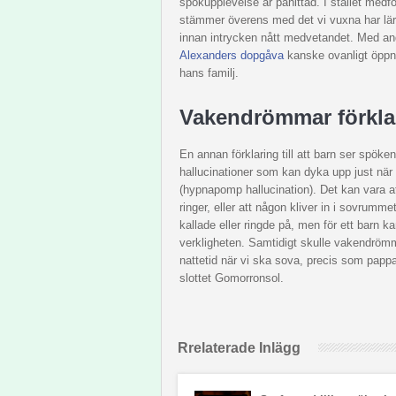
spökupplevelse är påhittad. I stället medf
stämmer överens med det vi vuxna har lärt
innan intrycken nått medvetandet. Med and
Alexanders dopgåva
kanske ovanligt öppn
hans familj.
Vakendrömmar förkla
En annan förklaring till att barn ser spö
hallucinationer som kan dyka upp just när 
(hypnapomp hallucination). Det kan vara at
ringer, eller att någon kliver in i sovrum
kallade eller ringde på, men för ett barn ka
verkligheten. Samtidigt skulle vakendröm
nattetid när vi ska sova, precis som pappa
slottet Gomorronsol.
Rrelaterade Inlägg