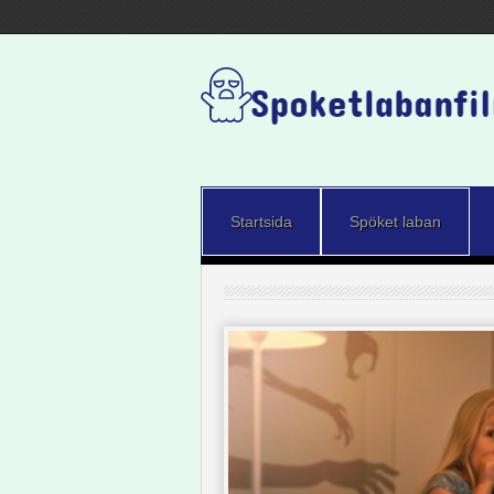
Startsida
Spöket laban