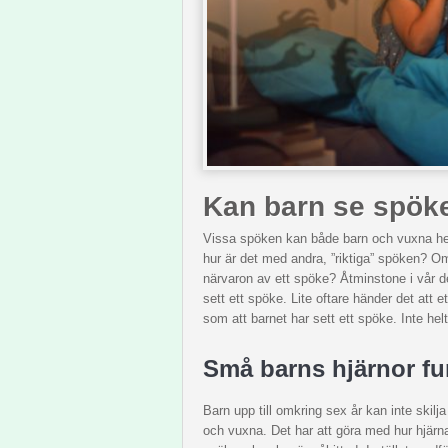
Kan barn se spök
Vissa spöken kan både barn och vuxna helt
hur är det med andra, ”riktiga” spöken? Om
närvaron av ett spöke? Åtminstone i vår d
sett ett spöke. Lite oftare händer det att
som att barnet har sett ett spöke. Inte helt 
Små barns hjärnor f
Barn upp till omkring sex år kan inte skil
och vuxna. Det har att göra med hur hjärn