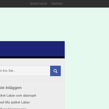
Spöket laban
Startsida
te inläggen
pöket Laban som datorspel
ed lilla spöket Laban