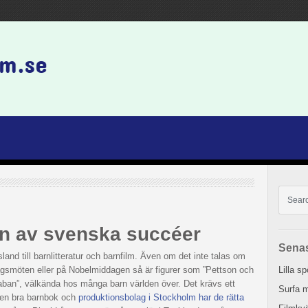
en av svenska succéer
Senas
d till barnlitteratur och barnfilm. Även om det inte talas om
smöten eller på Nobelmiddagen så är figurer som ”Pettson och
Lilla s
aban”, välkända hos många barn världen över. Det krävs ett
Surfa m
a en bra barnbok och
produktionsbolag i Stockholm har de rätta