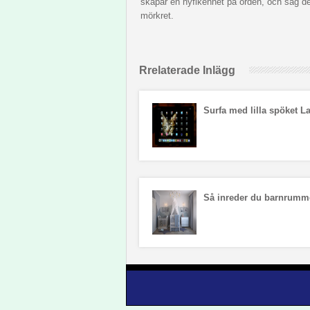
skapar en nyfikenhet på orden, och säg det
mörkret.
Rrelaterade Inlägg
Surfa med lilla spöket L
Så inreder du barnrumm