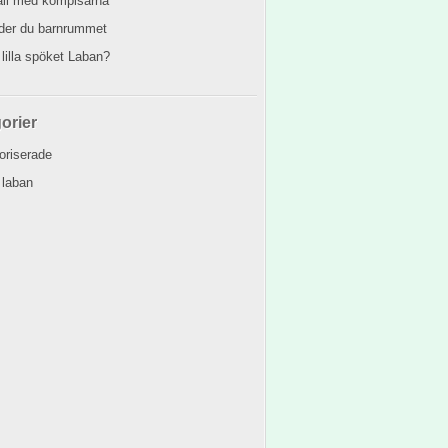
äll med kompisarna
eder du barnrummet
 lilla spöket Laban?
orier
oriserade
 laban