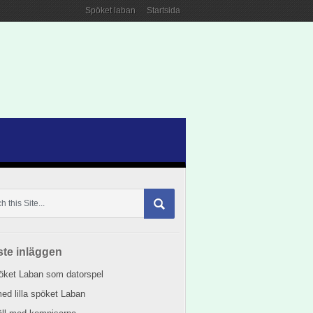
Spöket laban
Startsida
te inläggen
pöket Laban som datorspel
ed lilla spöket Laban