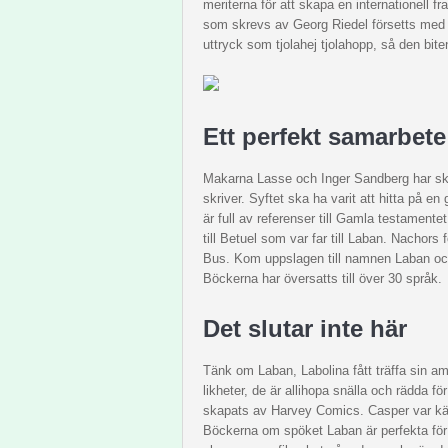
meriterna för att skapa en internationell 
som skrevs av Georg Riedel försetts med ty
uttryck som tjolahej tjolahopp, så den bit
Ett perfekt samarbete
Makarna Lasse och Inger Sandberg har sk
skriver. Syftet ska ha varit att hitta på e
är full av referenser till Gamla testament
till Betuel som var far till Laban. Nachor
Bus. Kom uppslagen till namnen Laban och
Böckerna har översatts till över 30 språk.
Det slutar inte här
Tänk om Laban, Labolina fått träffa sin 
likheter, de är allihopa snälla och rädda 
skapats av Harvey Comics. Casper var kän
Böckerna om spöket Laban är perfekta för b