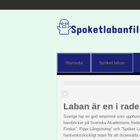
Startsida
Spöket laban
Laban är en i rad
Sverige har en god renommé som upphovslan
barnböcker på Svenska Akademiens fredag
Findus”, Pippi Långstrump” och ”Spöket L
hantverksskickligt team för att iscensätt