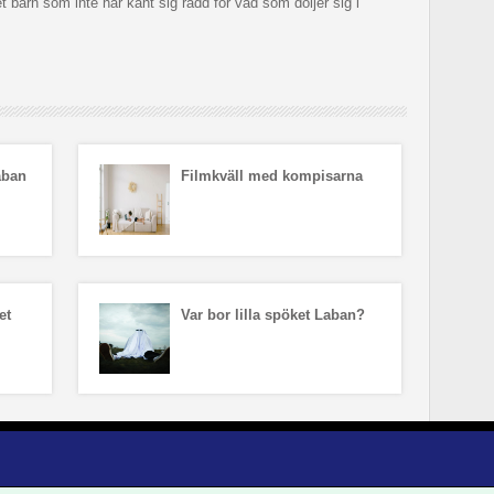
 barn som inte har känt sig rädd för vad som döljer sig i
aban
Filmkväll med kompisarna
et
Var bor lilla spöket Laban?