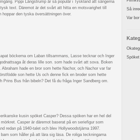
Filmkv
framgång. Pippi Långstrump är så populär i Tyskland att sångerna
sk text. Däremot är det svårt att hitta en motsvarighet till
Så inr
en hoppar den tyska översättningen över.
Var bor
Kateg
Okateg
apat böckerna om Laban tillsammans, Lasse tecknar och Inger
Spöket
n godnattsaga åt deras lille son. som hade svårt att sova. Boken
et. Abraham hade en bror som hette Nachor, och Nachor var far
s förstfödde son hette Us och denne fick en broder som hette
 Prins Bus från bibeln? Det få du fråga Inger Sandberg om.
amerikanske kusin spöket Casper? Dessa spöken har en hel del
för mörkret. Casper är däremot baserat på en seriefigur som
d redan på 1940-talet och blev Hollywoodstjärna 1997.
arn som håller på att lära sig läsa. De roliga teckningarna